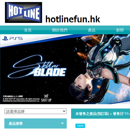
首頁
關於我們
產品
新聞
未發售之貨品(預訂區)
>
發售日*11-
產品搜尋