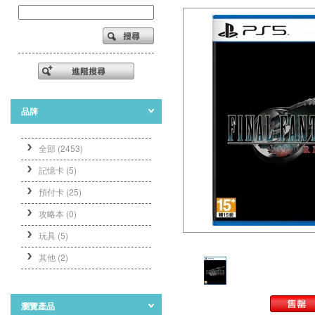
品牌
全部 (2453)
記憶卡 (5)
預付卡 (25)
攻略本 (0)
玩具 (5)
其他 (2)
瀏覽產品