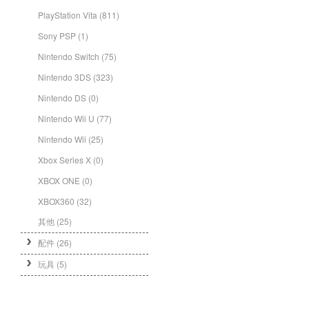
PlayStation Vita (811)
Sony PSP (1)
Nintendo Switch (75)
Nintendo 3DS (323)
Nintendo DS (0)
Nintendo Wii U (77)
Nintendo Wii (25)
Xbox Series X (0)
XBOX ONE (0)
XBOX360 (32)
其他 (25)
配件
(26)
玩具
(5)