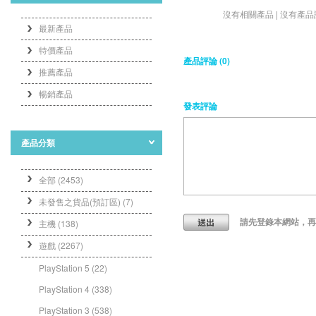
沒有相關產品 | 沒有產品
最新產品
特價產品
產品評論 (0)
推薦產品
暢銷產品
發表評論
產品分類
全部 (2453)
未發售之貨品(預訂區)
(7)
請先登錄本網站，再
主機
(138)
遊戲
(2267)
PlayStation 5 (22)
PlayStation 4 (338)
PlayStation 3 (538)