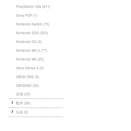
PlayStation Vita (811)
Sony PSP (1)
Nintendo Switch (75)
Nintendo 3DS (323)
Nintendo DS (0)
Nintendo Wii U (77)
Nintendo Wii (25)
Xbox Series X (0)
XBOX ONE (0)
XBOX360 (32)
其他 (25)
配件
(26)
玩具
(5)