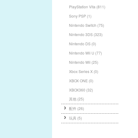
PlayStation Vita (811)
Sony PSP (1)
Nintendo Switch (75)
Nintendo 3DS (323)
Nintendo DS (0)
Nintendo Wii U (77)
Nintendo Wii (25)
Xbox Series X (0)
XBOX ONE (0)
XBOX360 (32)
其他 (25)
配件
(26)
玩具
(5)