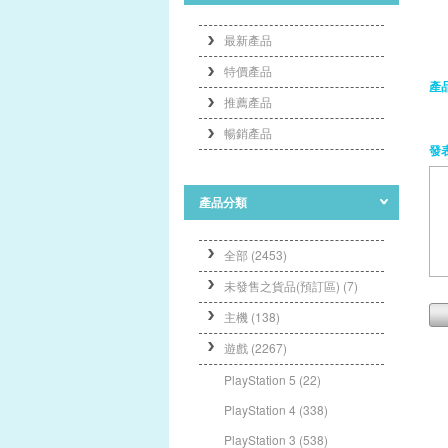
最新產品
特價產品
產品
推薦產品
暢銷產品
發
產品分類
全部 (2453)
未發售之貨品(預訂區)
(7)
主機
(138)
遊戲
(2267)
PlayStation 5 (22)
PlayStation 4 (338)
PlayStation 3 (538)