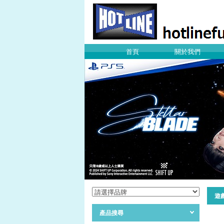
首頁
關於我們
遊
產品搜尋