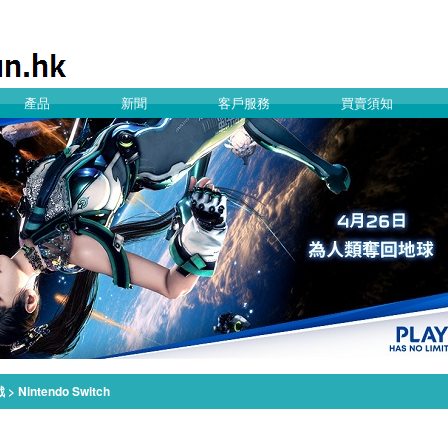
產品
新聞
客戶服務
買賣須知
戲
>
Nintendo Switch