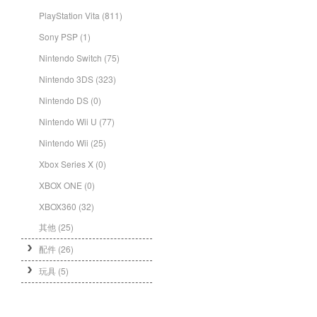
PlayStation Vita (811)
Sony PSP (1)
Nintendo Switch (75)
Nintendo 3DS (323)
Nintendo DS (0)
Nintendo Wii U (77)
Nintendo Wii (25)
Xbox Series X (0)
XBOX ONE (0)
XBOX360 (32)
其他 (25)
配件
(26)
玩具
(5)