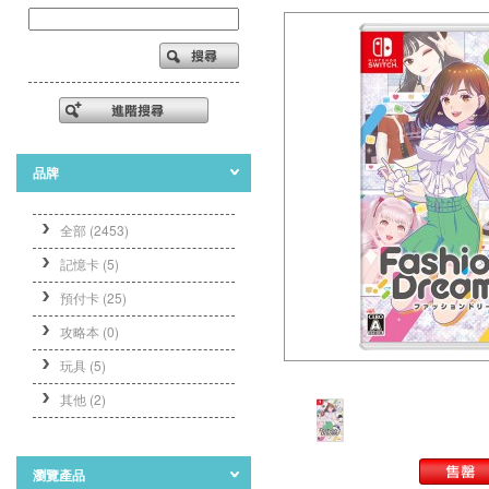
品牌
全部 (2453)
記憶卡 (5)
預付卡 (25)
攻略本 (0)
玩具 (5)
其他 (2)
瀏覽產品