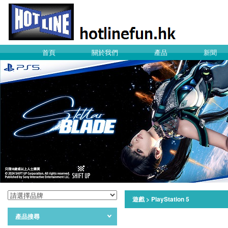
首頁
關於我們
產品
新聞
遊戲
>
PlayStation 5
產品搜尋