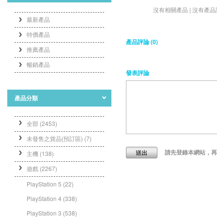
沒有相關產品 | 沒有產品
最新產品
特價產品
產品評論 (0)
推薦產品
暢銷產品
發表評論
產品分類
全部 (2453)
未發售之貨品(預訂區)
(7)
請先登錄本網站，再
主機
(138)
遊戲
(2267)
PlayStation 5 (22)
PlayStation 4 (338)
PlayStation 3 (538)