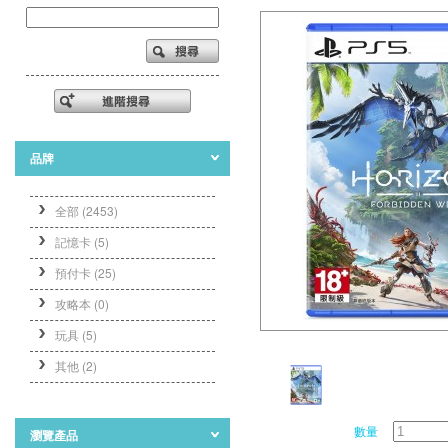
品牌
全部 (2453)
記憶卡 (5)
預付卡 (25)
攻略本 (0)
玩具 (5)
其他 (2)
數量
瀏覽產品