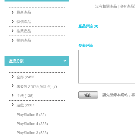
沒有相關產品 | 沒有產品
最新產品
特價產品
產品評論 (0)
推薦產品
暢銷產品
發表評論
產品分類
全部 (2453)
未發售之貨品(預訂區)
(7)
請先登錄本網站，再
主機
(138)
遊戲
(2267)
PlayStation 5 (22)
PlayStation 4 (338)
PlayStation 3 (538)